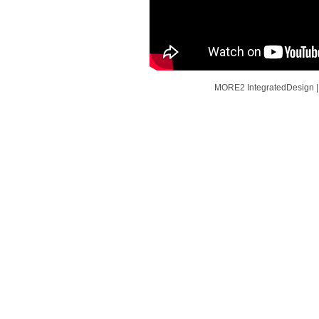
MORE2 IntegratedDesign | D