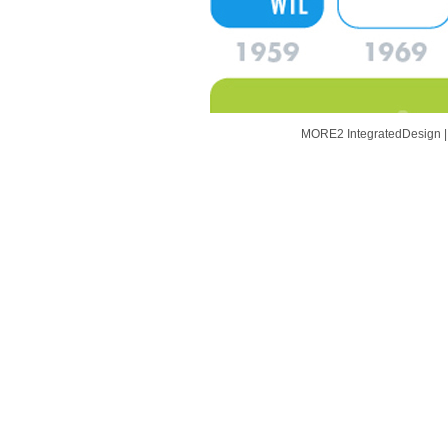
MORE2 IntegratedDesign | D